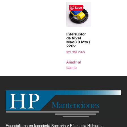
Save
Interruptor
de Nivel
Mac3 3 Mts /
220v
$
21.991
C/IVA
Añadir al
carrito
Especialistas en Ingeniería Sanitaria y Eficiencia Hidráulica