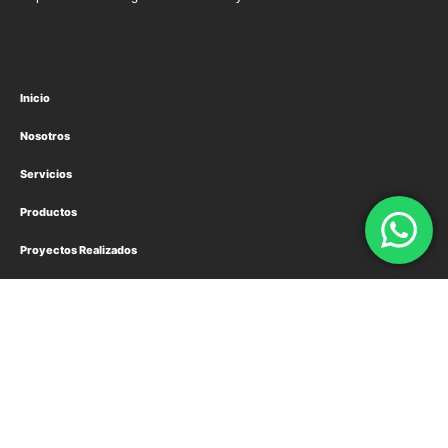
Inicio
Nosotros
Servicios
Productos
Proyectos Realizados
Contactanos
Información de Contacto
Oficina
Av, Carrascal N°6680, Mini Bodegas Carrascal, Oficina 16, Comuna