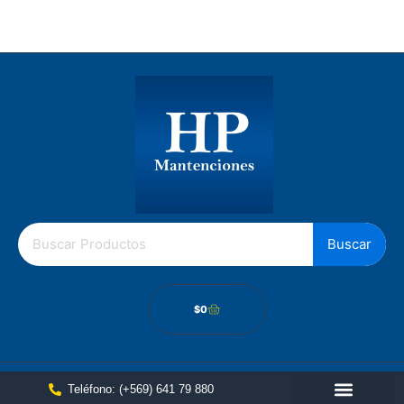
Los Gobelinos 2512, Renca, Santiago Chile.
Política de cámbios
Buscar
$
0
Teléfono: (+569) 641 79 880