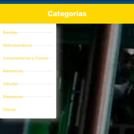
Categorías
Bombas
Hidroneumáticos
Instrumentación y Control
Mantención
Válvulas
Mantención
Ofertas