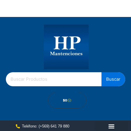
Los Gobelinos 2512, Renca, Santiago Chile.
Política de cámbios
Buscar
$
0
Teléfono: (+569) 641 79 880