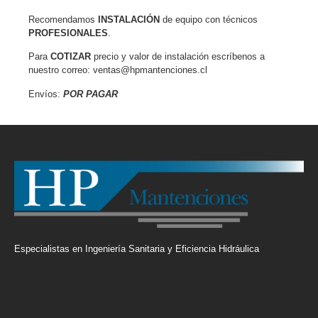
Recomendamos
INSTALACIÓN
de equipo con técnicos
PROFESIONALES
.
Para
COTIZAR
precio y valor de instalación escríbenos a
nuestro correo: ventas@hpmantenciones.cl
Envíos:
POR PAGAR
Especialistas en Ingeniería Sanitaria y Eficiencia Hidráulica