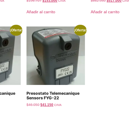
$
196.707
$
153.000
$
662.950
$
517.000
IVA
C/IVA
C/IV
Añadir al carrito
Añadir al carrito
¡Oferta!
¡Oferta!
canique
Presostato Telemecanique
Sensors FYG-22
$
46.050
$
41.150
C/IVA
Añadir al carrito