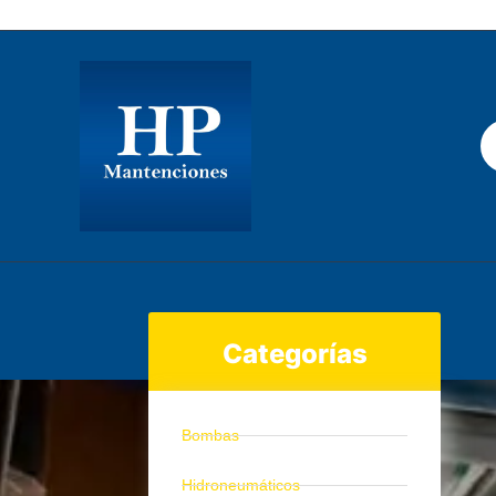
Los Gobelinos 2512, Renca, Santiago Chile.
Categorías
Bombas
Hidroneumáticos