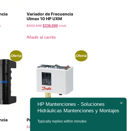
ncia
Variador de Frecuencia
Ulmax 10 HP UXM
$
432.446
$
336.000
A
C/IVA
Añadir al carrito
¡Oferta!
¡Oferta!
HP Mantenciones - Soluciones
Hidráulicas Mantenciones y Montajes
ncia
Presostato Danfoss KP 35
Typically replies within minutes
$
120.000
$
80.000