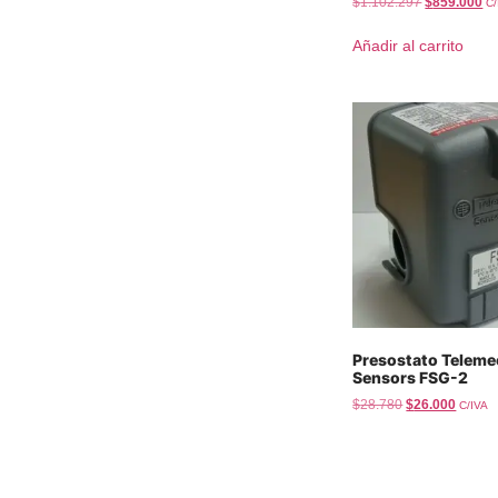
$
1.102.297
$
859.000
C/
Añadir al carrito
Presostato Teleme
Sensors FSG-2
$
28.780
$
26.000
C/IVA
Añadir al carrito