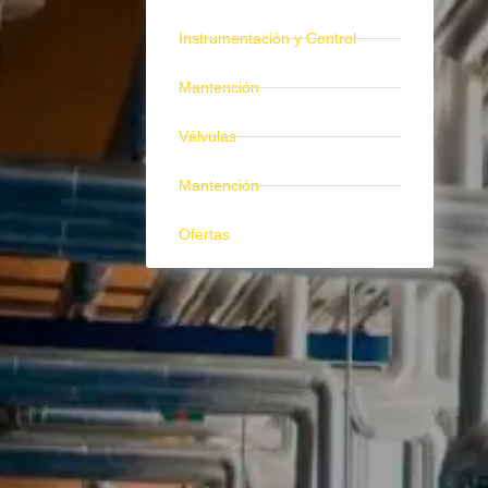
Instrumentación y Control
Mantención
Válvulas
Mantención
Ofertas