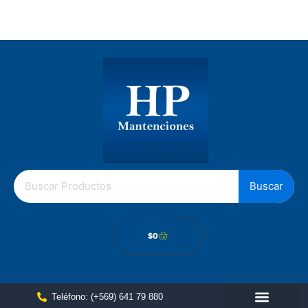
Los Gobelinos 2512, Renca, Santiago Chile.
Política de cámbios
Buscar
$
0
Teléfono: (+569) 641 79 880