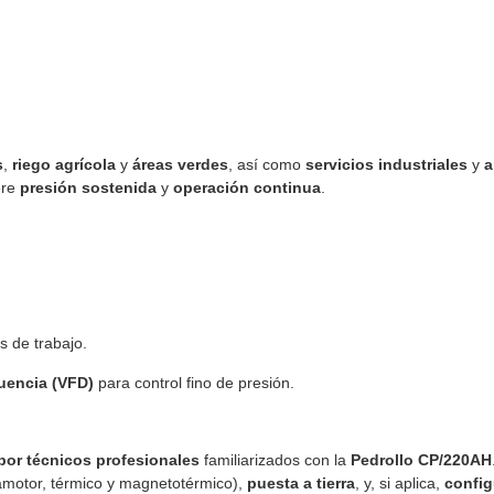
s
,
riego agrícola
y
áreas verdes
, así como
servicios industriales
y
a
ere
presión sostenida
y
operación continua
.
s de trabajo.
cuencia (VFD)
para control fino de presión.
or técnicos profesionales
familiarizados con la
Pedrollo CP/220AH
motor, térmico y magnetotérmico),
puesta a tierra
, y, si aplica,
config