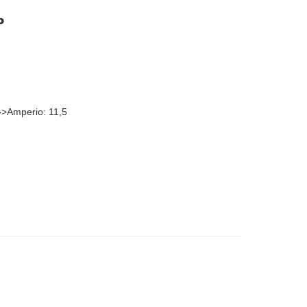
o
t;»>Amperio: 11,5