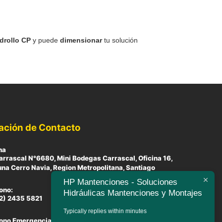
edrollo CP
y puede
dimensionar
tu solución
ación de Contacto
na
arrascal N°6680, Mini Bodegas Carrascal, Oficina 16,
a Cerro Navia, Region Metropolitana, Santiago
HP Mantenciones - Soluciones
ono:
Hidráulicas Mantenciones y Montajes
2) 2435 5821
Typically replies within minutes
ono Emergencias Clientes: