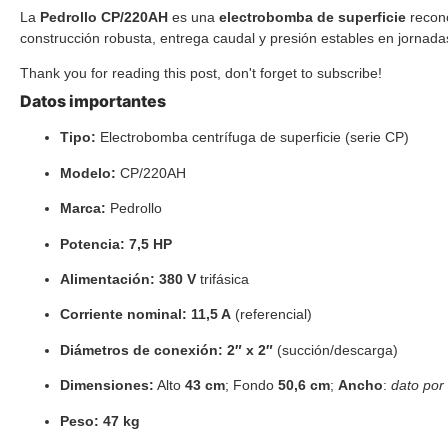
La
Pedrollo CP/220AH
es una
electrobomba de superficie
recon
construcción robusta, entrega caudal y presión estables en jorna
Thank you for reading this post, don't forget to subscribe!
Datos importantes
Tipo:
Electrobomba centrífuga de superficie (serie CP)
Modelo:
CP/220AH
Marca:
Pedrollo
Potencia:
7,5 HP
Alimentación:
380 V
trifásica
Corriente nominal:
11,5 A
(referencial)
Diámetros de conexión:
2″ x 2″
(succión/descarga)
Dimensiones:
Alto
43 cm
; Fondo
50,6 cm
;
Ancho
:
dato por 
Peso:
47 kg