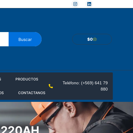
Buscar
$
0
S
PRODUCTOS
Teléfono: (+569) 641 79
880
OS
CONTACTANOS
P-220AH