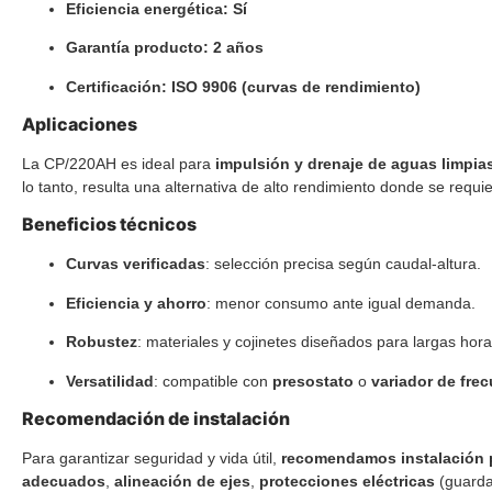
Eficiencia energética:
Sí
Garantía producto:
2 años
Certificación:
ISO 9906 (curvas de rendimiento)
Aplicaciones
La CP/220AH es ideal para
impulsión y drenaje de aguas limpia
lo tanto, resulta una alternativa de alto rendimiento donde se requi
Beneficios técnicos
Curvas verificadas
: selección precisa según caudal-altura.
Eficiencia y ahorro
: menor consumo ante igual demanda.
Robustez
: materiales y cojinetes diseñados para largas hora
Versatilidad
: compatible con
presostato
o
variador de fre
Recomendación de instalación
Para garantizar seguridad y vida útil,
recomendamos instalación p
adecuados
,
alineación de ejes
,
protecciones eléctricas
(guarda