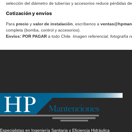
selección del diámetro de tuberías y accesorios reduce pérdidas de
Cotización y envíos
Para
precio
y
valor de instalación
, escríbenos a
ventas@hpmant
completa (bomba, control y accesorios).
Envíos:
POR PAGAR
a todo Chile.
Imagen referencial, fotografía 
Especialistas en Ingeniería Sanitaria y Eficiencia Hidráulica