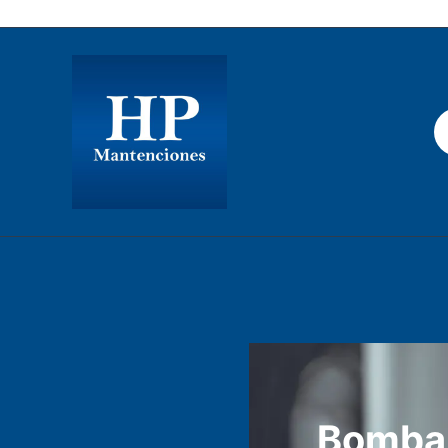
Los Gobelinos 2512, Renca, Santiago Chile.
Bomba 