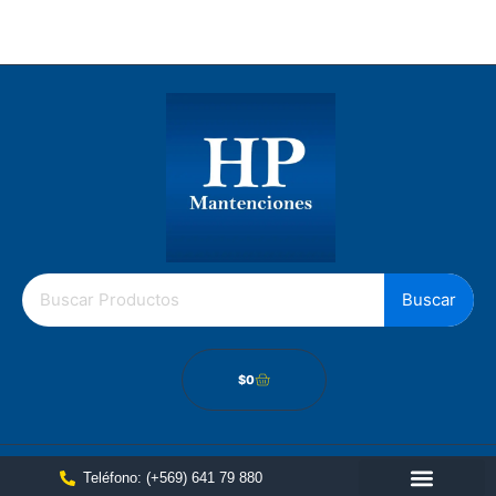
Los Gobelinos 2512, Renca, Santiago Chile.
Política de cámbios
Buscar
$
0
Teléfono: (+569) 641 79 880