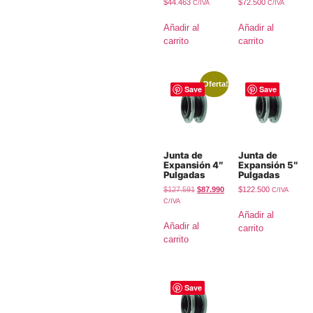
$
44.463
$
72.500
C/IVA
C/IVA
Añadir al
Añadir al
carrito
carrito
¡Oferta!
Save
Save
Junta de
Junta de
Expansión 4″
Expansión 5″
Pulgadas
Pulgadas
$
127.591
$
87.990
$
122.500
C/IVA
C/IVA
Añadir al
Añadir al
carrito
carrito
Save