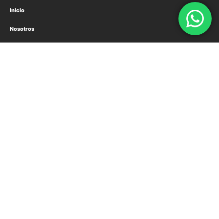
Inicio
Nosotros
Servicios
Productos
Proyectos Realizados
Contactanos
Información de Contacto
Oficina
Av, Carrascal N°6680, Mini Bodegas Carrascal, Oficina 16, Comuna
Cerro Navia, Region Metropolitana, Santiago
Teléfono:
(+562) 2435 5821