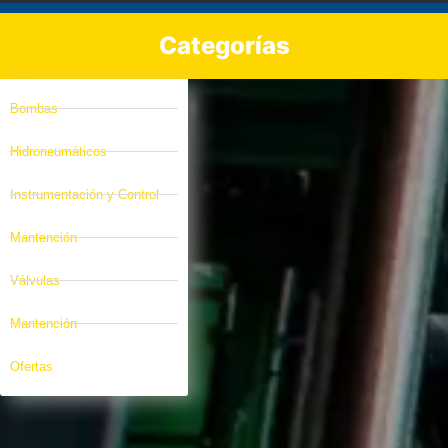
Categorías
Bombas
Hidroneumáticos
Instrumentación y Control
Mantención
Válvulas
Mantención
Ofertas