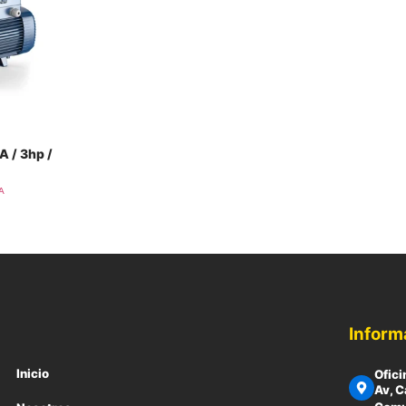
A / 3hp /
VA
Inform
Inicio
Ofici
Av, C