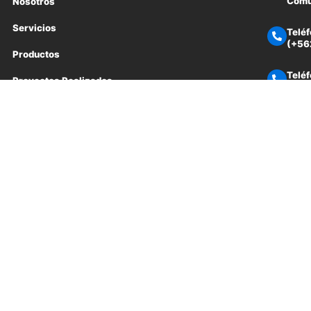
Comun
Nosotros
Servicios
Teléf
(+56
Productos
Teléf
Proyectos Realizados
(+56
Contactanos
Emai
Horar