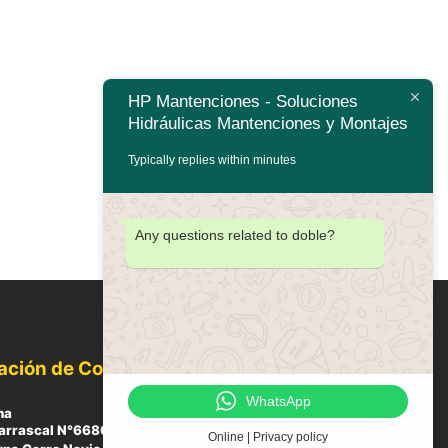
HP Mantenciones - Soluciones
Hidráulicas Mantenciones y Montajes
Typically replies within minutes
Any questions related to doble?
ación de Contacto
WhatsApp
na
arrascal N°6680, Mini Bodegas Carrascal, Oficina 16,
Online | Privacy policy