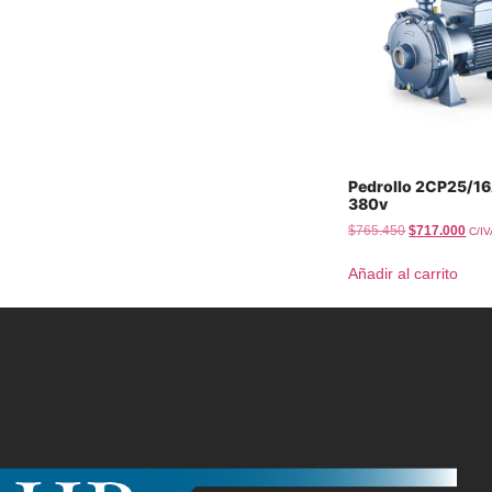
Pedrollo 2CP25/16
380v
$
765.450
$
717.000
C/I
Añadir al carrito