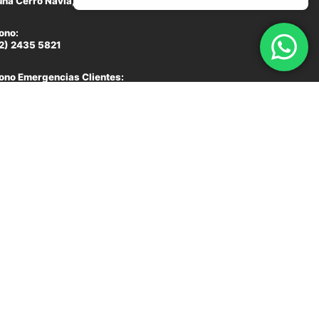
a Cerro Navia, Region Metropolitana, Santiago
ono:
2) 2435 5821
ono Emergencias Clientes:
9) 641 79880
l: ventas@hpmantenciones.cl
io: 08:30 a 17:00 hrs.