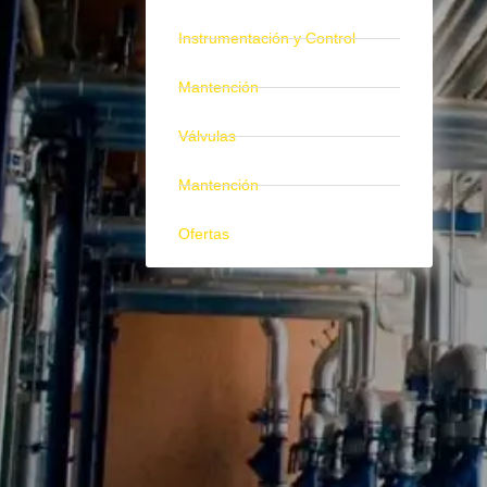
Instrumentación y Control
Mantención
Válvulas
Mantención
Ofertas