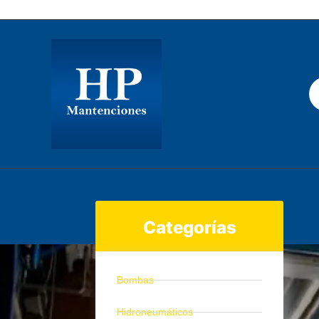
Los Gobelinos 2512, Renca, Santiago Chile.
Categorías
Bombas
Hidroneumáticos