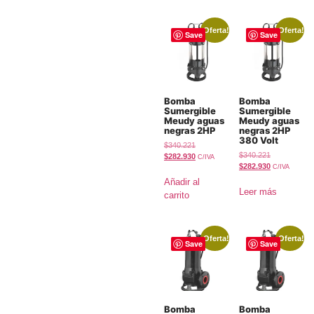
¡Oferta!
¡Oferta!
Save
Save
Bomba
Bomba
Sumergible
Sumergible
Meudy aguas
Meudy aguas
negras 2HP
negras 2HP
380 Volt
$
340.221
$
340.221
$
282.930
C/IVA
$
282.930
C/IVA
Añadir al
Leer más
carrito
¡Oferta!
¡Oferta!
Save
Save
Bomba
Bomba