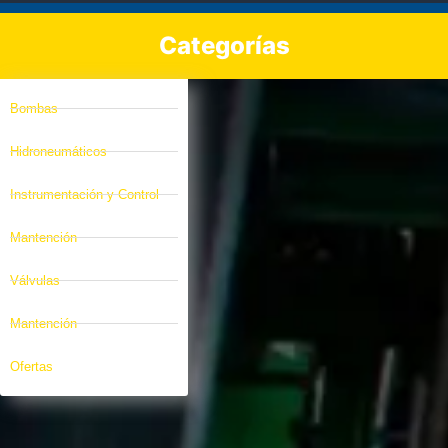
Categorías
Bombas
Hidroneumáticos
Instrumentación y Control
Mantención
Válvulas
Mantención
Ofertas