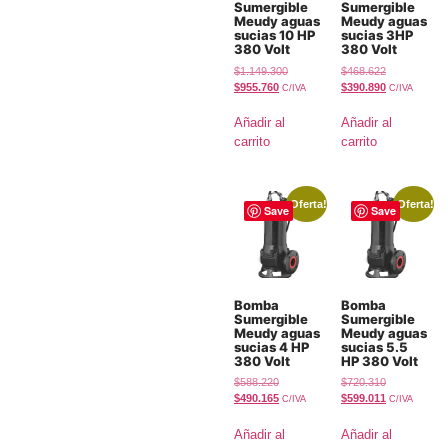
Sumergible
Sumergible
Meudy aguas
Meudy aguas
sucias 10 HP
sucias 3HP
380 Volt
380 Volt
$
1.149.300
$
468.622
$
955.760
$
390.890
C/IVA
C/IVA
Añadir al
Añadir al
carrito
carrito
¡Oferta!
¡Oferta!
Save
Save
Bomba
Bomba
Sumergible
Sumergible
Meudy aguas
Meudy aguas
sucias 4 HP
sucias 5.5
380 Volt
HP 380 Volt
$
588.220
$
720.310
$
490.165
$
599.011
C/IVA
C/IVA
Añadir al
Añadir al