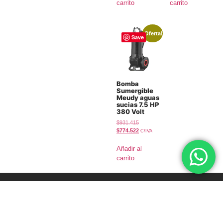
carrito
carrito
¡Oferta!
Save
Bomba
Sumergible
Meudy aguas
sucias 7.5 HP
380 Volt
$
931.415
$
774.522
C/IVA
Añadir al
carrito