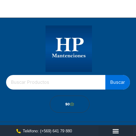
Los Gobelinos 2512, Renca, Santiago Chile.
Política de cámbios
Buscar
$
0
Teléfono: (+569) 641 79 880