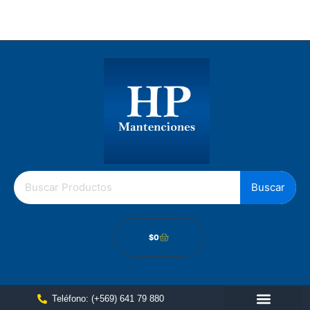
Los Gobelinos 2512, Renca, Santiago Chile.
Política de cámbios
Buscar
$
0
Teléfono: (+569) 641 79 880