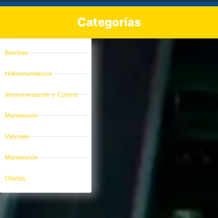
Categorías
Bombas
Hidroneumáticos
Instrumentación y Control
Mantención
Válvulas
Mantención
Ofertas