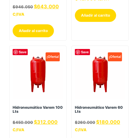
$
643.000
$
946.050
C/IVA
Añadir al carrito
Añadir al carrito
Save
Save
¡Oferta!
¡Oferta!
Hidroneumático Varem 100
Hidroneumático Varem 60
Lts
Lts
$
312.000
$
180.000
$
450.000
$
260.000
C/IVA
C/IVA