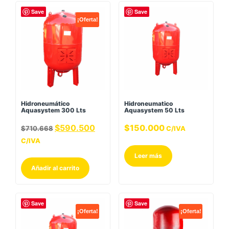
Save
Save
¡Oferta!
Hidroneumático
Hidroneumatico
Aquasystem 300 Lts
Aquasystem 50 Lts
$
590.500
$
150.000
$
710.668
C/IVA
C/IVA
Leer más
Añadir al carrito
Save
Save
¡Oferta!
¡Oferta!