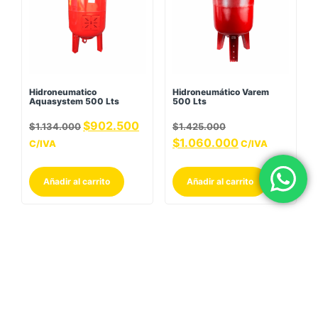
Hidroneumatico
Hidroneumático Varem
Aquasystem 500 Lts
500 Lts
$
902.500
$
1.134.000
$
1.425.000
$
1.060.000
C/IVA
C/IVA
Añadir al carrito
Añadir al carrito
Save
¡Oferta!