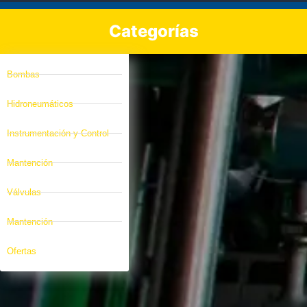
Categorías
Bombas
Hidroneumáticos
Instrumentación y Control
Mantención
Válvulas
Mantención
Ofertas