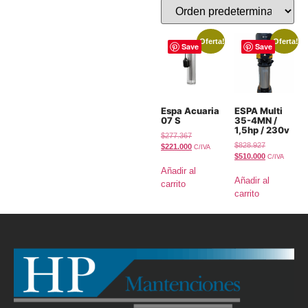
¡Oferta!
¡Oferta!
Save
Save
Espa Acuaria
ESPA Multi
07 S
35-4MN /
1,5hp / 230v
$
277.367
$
828.927
$
221.000
C/IVA
$
510.000
C/IVA
Añadir al
Añadir al
carrito
carrito