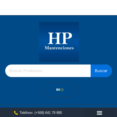
Los Gobelinos 2512, Renca, Santiago Chile.
Política de cámbios
Buscar
$
0
Teléfono: (+569) 641 79 880